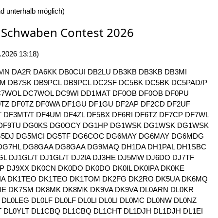
d unterhalb möglich)
m Schwaben Contest 2026
.2026 13:18)
MN
DA2R
DA6KK
DB0CUI
DB2LU
DB3KB
DB3KB
DB3MI
SM
DB7SK
DB9PCL
DB9PCL
DC2SF
DC5BK
DC5BK
DC5PAD/P
C7WOL
DC7WOL
DC9WI
DD1MAT
DF0OB
DF0OB
DF0PU
0TZ
DF0TZ
DF0WA
DF1GU
DF1GU
DF2AP
DF2CD
DF2UF
T
DF3MT/T
DF4UM
DF4ZL
DF5BX
DF6RI
DF6TZ
DF7CP
DF7WL
DF9TU
DG0KS
DG0OCY
DG1HP
DG1WSK
DG1WSK
DG1WSK
5DJ
DG5MCI
DG5TF
DG6COC
DG6MAY
DG6MAY
DG6MDG
DG7HL
DG8GAA
DG8GAA
DG9MAQ
DH1DA
DH1PAL
DH1SBC
GL
DJ1GL/T
DJ1GL/T
DJ2IA
DJ3HE
DJ5MW
DJ6DO
DJ7TF
/P
DJ9XX
DK0CN
DK0DO
DK0DO
DK0IL
DK0IPA
DK0KE
IA
DK1TEO
DK1TEO
DK1TOM
DK2FG
DK2RO
DK5UA
DK6MQ
ME
DK7SM
DK8MK
DK8MK
DK9VA
DK9VA
DL0ARN
DL0KR
DL0LEG
DL0LF
DL0LF
DL0LI
DL0LI
DL0MC
DL0NW
DL0NZ
T
DL0YLT
DL1CBQ
DL1CBQ
DL1CHT
DL1DJH
DL1DJH
DL1EI