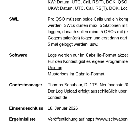
KW: Datum, UTC, Call, RS(T), DOK, QSO
UKW: Datum, UTC, Call, RS(T), DOK, Loc
SWL
Pro QSO müssen beide Calls und ein kompl
werden. SWLs dürfen max. 5 Stationen mit
loggen, danach sollen mind. 5 QSOs mit (e
Gegenstation(en) folgen und erst dann darf
5 mal geloggt werden, usw.
Software
Logs werden nur im
Cabrillo
-Format akzept
Für den Kontest gibt es eigene Programme
UcxLog
Musterlogs
im Cabrillo-Format.
Contestmanager
Thomas Schubaur, DL1TS, Neufnachstr. 3
Der Log Upload erfolgt ausschließlich übe
contest.de
Einsendeschluss
18. Januar 2026
Ergebnisliste
Veröffentlichung auf https://www.schwaben