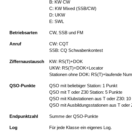
B: KW CW
C: KW Mixed (SSB/CW)
D: UKW
E: SWL
Betriebsarten
CW, SSB und FM
Anruf
CW: CQT
SSB: CQ Schwabenkontest
Ziffernaustausch
KW: RS(T)+DOK
UKW: RS(T)+DOK+Locator
Stationen ohne DOK: RS(T)+laufende Nu
QSO-Punkte
QSO mit beliebiger Station: 1 Punkt
QSO mit T oder Z30 Station: 5 Punkte
QSO mit Klubstationen aus T oder Z30: 10
QSO mit Ausbildungsstationen aus T oder 
Endpunktzahl
Summe der QSO-Punkte
Log
Für jede Klasse ein eigenes Log.