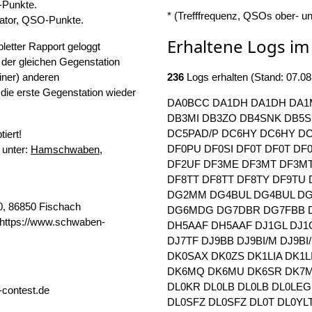
-Punkte.
* (Trefffrequenz, QSOs ober- un
ator, QSO-Punkte.
Erhaltene Logs i
etter Rapport geloggt
 der gleichen Gegenstation
iner) anderen
236
Logs erhalten (Stand: 07.08
 die erste Gegenstation wieder
DA0BCC
DA1DH
DA1DH
DA1
DB3MI
DB3ZO
DB4SNK
DB5
DC5PAD/P
DC6HY
DC6HY
D
iert!
DF0PU
DF0SI
DF0T
DF0T
DF
 unter:
Hamschwaben
,
DF2UF
DF3ME
DF3MT
DF3M
DF8TT
DF8TT
DF8TY
DF9TU
DG2MM
DG4BUL
DG4BUL
DG
0, 86850 Fischach
DG6MDG
DG7DBR
DG7FBB
r https://www.schwaben-
DH5AAF
DH5AAF
DJ1GL
DJ1
DJ7TF
DJ9BB
DJ9BI/M
DJ9BI
DK0SAX
DK0ZS
DK1LIA
DK1L
DK6MQ
DK6MU
DK6SR
DK7
DL0KR
DL0LB
DL0LB
DL0LEG
-contest.de
DL0SFZ
DL0SFZ
DL0T
DL0YL