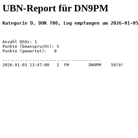
UBN-Report für DN9PM
Kategorie D, DOK T08, Log empfangen am 2026-01-0
Anzahl QSOs: 1

Punkte (beansprucht): 5

Punkte (gewertet):   0

----------------------------------------

2026-01-03 13:47:00   2  FM        DN9PM    59(9)      