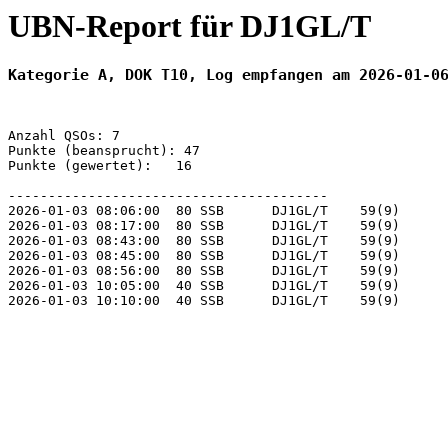
UBN-Report für DJ1GL/T
Kategorie A, DOK T10, Log empfangen am 2026-01-0
Anzahl QSOs: 7

Punkte (beansprucht): 47

Punkte (gewertet):   16

----------------------------------------

2026-01-03 08:06:00  80 SSB      DJ1GL/T    59(9)      
2026-01-03 08:17:00  80 SSB      DJ1GL/T    59(9)      
2026-01-03 08:43:00  80 SSB      DJ1GL/T    59(9)      
2026-01-03 08:45:00  80 SSB      DJ1GL/T    59(9)      
2026-01-03 08:56:00  80 SSB      DJ1GL/T    59(9)      
2026-01-03 10:05:00  40 SSB      DJ1GL/T    59(9)      
2026-01-03 10:10:00  40 SSB      DJ1GL/T    59(9)      