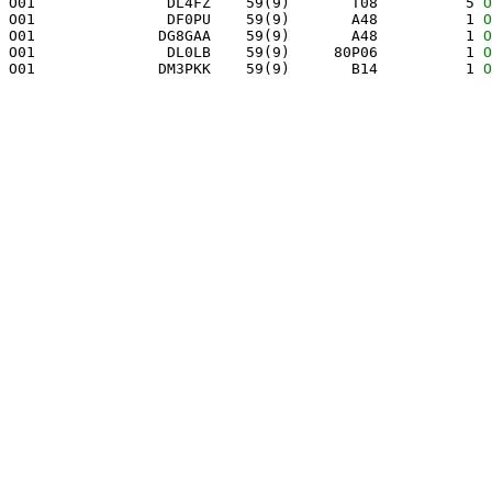
 O01               DL4FZ    59(9)       T08          5 
O
 O01               DF0PU    59(9)       A48          1 
O
 O01              DG8GAA    59(9)       A48          1 
O
 O01               DL0LB    59(9)     80P06          1 
O
 O01              DM3PKK    59(9)       B14          1 
O