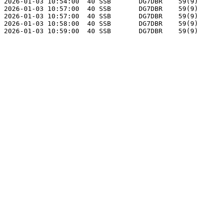
2026-01-03 10:54:00  40 SSB       DG7DBR    59(9)      
2026-01-03 10:57:00  40 SSB       DG7DBR    59(9)      
2026-01-03 10:57:00  40 SSB       DG7DBR    59(9)      
2026-01-03 10:58:00  40 SSB       DG7DBR    59(9)      
2026-01-03 10:59:00  40 SSB       DG7DBR    59(9)      