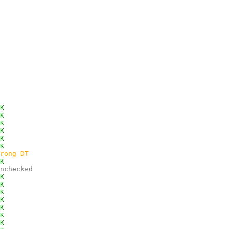
K
K
K
K
K
K
rong DT
K
nchecked
K
K
K
K
K
K
K