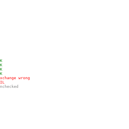
K
K
K
K
xchange wrong
IL
nchecked