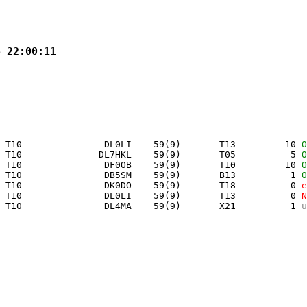
6 22:00:11
 T10               DL0LI    59(9)       T13         10 
O
 T10              DL7HKL    59(9)       T05          5 
O
 T10               DF0OB    59(9)       T10         10 
O
 T10               DB5SM    59(9)       B13          1 
O
 T10               DK0DO    59(9)       T18          0 
e
 T10               DL0LI    59(9)       T13          0 
N
 T10               DL4MA    59(9)       X21          1 
u