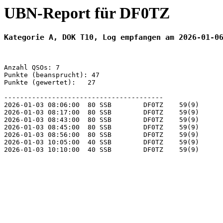
UBN-Report für DF0TZ
Kategorie A, DOK T10, Log empfangen am 2026-01-0
Anzahl QSOs: 7

Punkte (beansprucht): 47

Punkte (gewertet):   27

----------------------------------------

2026-01-03 08:06:00  80 SSB        DF0TZ    59(9)      
2026-01-03 08:17:00  80 SSB        DF0TZ    59(9)      
2026-01-03 08:43:00  80 SSB        DF0TZ    59(9)      
2026-01-03 08:45:00  80 SSB        DF0TZ    59(9)      
2026-01-03 08:56:00  80 SSB        DF0TZ    59(9)      
2026-01-03 10:05:00  40 SSB        DF0TZ    59(9)      
2026-01-03 10:10:00  40 SSB        DF0TZ    59(9)      